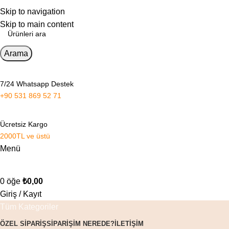
Skip to navigation
Skip to main content
Arama
7/24 Whatsapp Destek
+90 531 869 52 71
Ücretsiz Kargo
2000TL ve üstü
Menü
0
öğe
₺
0,00
Giriş / Kayıt
Tüm Kategoriler
ÖZEL SIPARIŞ
SIPARIŞIM NEREDE?
İLETIŞIM