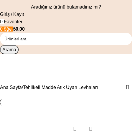
Aradığınız ürünü bulamadınız mı?
Giriş / Kayıt
0
Favoriler
0
öğe
₺
0,00
Arama
Tehlikeli Madde Atık Uyarı
Levhaları
Ana Sayfa
Tehlikeli Madde Atık Uyarı Levhaları