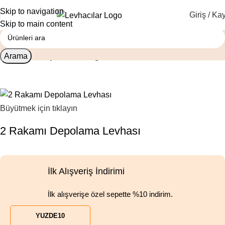
Skip to navigation
Giriş / Kay
Skip to main content
Arama
Ana Sayfa
Depolama İle İlgili Levhalar
Büyütmek için tıklayın
2 Rakamı Depolama Levhası
İlk Alışveriş İndirimi
İlk alışverişe özel sepette %10 indirim.
YUZDE10