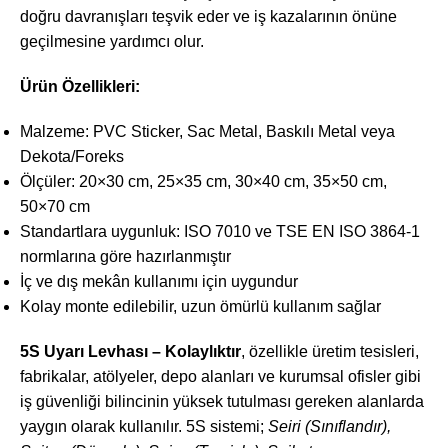
doğru davranışları teşvik eder ve iş kazalarının önüne
geçilmesine yardımcı olur.
Ürün Özellikleri:
Malzeme: PVC Sticker, Sac Metal, Baskılı Metal veya
Dekota/Foreks
Ölçüler: 20×30 cm, 25×35 cm, 30×40 cm, 35×50 cm,
50×70 cm
Standartlara uygunluk: ISO 7010 ve TSE EN ISO 3864-1
normlarına göre hazırlanmıştır
İç ve dış mekân kullanımı için uygundur
Kolay monte edilebilir, uzun ömürlü kullanım sağlar
5S Uyarı Levhası – Kolaylıktır
, özellikle üretim tesisleri,
fabrikalar, atölyeler, depo alanları ve kurumsal ofisler gibi
iş güvenliği bilincinin yüksek tutulması gereken alanlarda
yaygın olarak kullanılır. 5S sistemi;
Seiri (Sınıflandır),