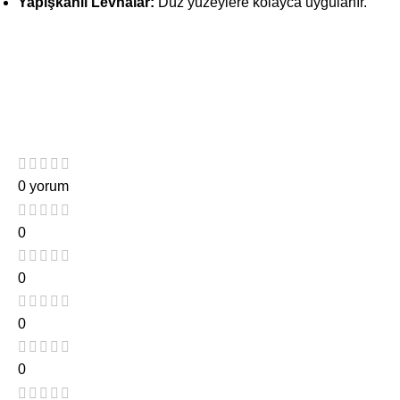
Yapışkanlı Levhalar:
Düz yüzeylere kolayca uygulanır.
0 yorum
0
0
0
0