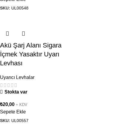
SKU:
UL00548
Akü Şarj Alanı Sigara
İçmek Yasaktır Uyarı
Levhası
Uyarıcı Levhalar
Stokta var
₺
20,00
+ KDV
Sepete Ekle
SKU:
UL00557