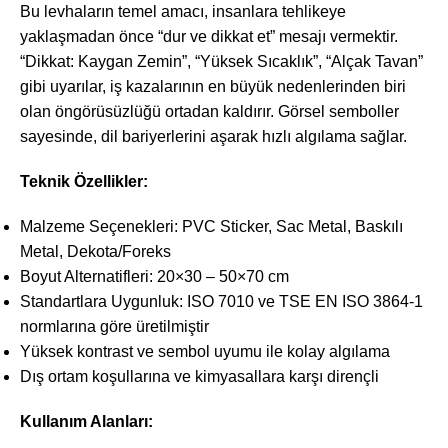
Bu levhaların temel amacı, insanlara tehlikeye
yaklaşmadan önce “dur ve dikkat et” mesajı vermektir.
“Dikkat: Kaygan Zemin”, “Yüksek Sıcaklık”, “Alçak Tavan”
gibi uyarılar, iş kazalarının en büyük nedenlerinden biri
olan öngörüsüzlüğü ortadan kaldırır. Görsel semboller
sayesinde, dil bariyerlerini aşarak hızlı algılama sağlar.
Teknik Özellikler:
Malzeme Seçenekleri: PVC Sticker, Sac Metal, Baskılı
Metal, Dekota/Foreks
Boyut Alternatifleri: 20×30 – 50×70 cm
Standartlara Uygunluk: ISO 7010 ve TSE EN ISO 3864-1
normlarına göre üretilmiştir
Yüksek kontrast ve sembol uyumu ile kolay algılama
Dış ortam koşullarına ve kimyasallara karşı dirençli
Kullanım Alanları: