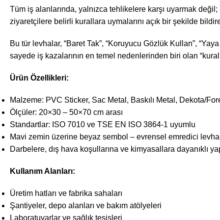
Tüm iş alanlarında, yalnızca tehlikelere karşı uyarmak değil; 
ziyaretçilere belirli kurallara uymalarını açık bir şekilde bild
Bu tür levhalar, “Baret Tak”, “Koruyucu Gözlük Kullan”, “Yaya 
sayede iş kazalarının en temel nedenlerinden biri olan “kural i
Ürün Özellikleri:
Malzeme: PVC Sticker, Sac Metal, Baskılı Metal, Dekota/For
Ölçüler: 20×30 – 50×70 cm arası
Standartlar: ISO 7010 ve TSE EN ISO 3864-1 uyumlu
Mavi zemin üzerine beyaz sembol – evrensel emredici levha 
Darbelere, dış hava koşullarına ve kimyasallara dayanıklı ya
Kullanım Alanları:
Üretim hatları ve fabrika sahaları
Şantiyeler, depo alanları ve bakım atölyeleri
Laboratuvarlar ve sağlık tesisleri