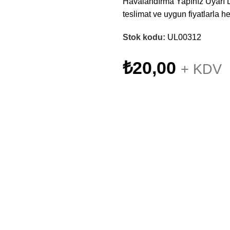
Havalandırma Yapınız Uyarı Lev
teslimat ve uygun fiyatlarla h
Stok kodu:
UL00312
₺
20,00
+ KDV