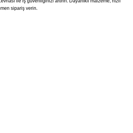
hası ile iş güvenliğinizi artırın. Dayanıklı malzeme, hızlı
emen sipariş verin.