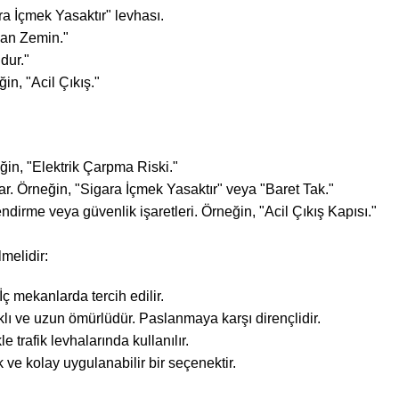
ra İçmek Yasaktır" levhası.
ygan Zemin."
dur."
in, "Acil Çıkış."
eğin, "Elektrik Çarpma Riski."
r. Örneğin, "Sigara İçmek Yasaktır" veya "Baret Tak."
endirme veya güvenlik işaretleri. Örneğin, "Acil Çıkış Kapısı."
melidir:
ç mekanlarda tercih edilir.
lı ve uzun ömürlüdür. Paslanmaya karşı dirençlidir.
 trafik levhalarında kullanılır.
ve kolay uygulanabilir bir seçenektir.