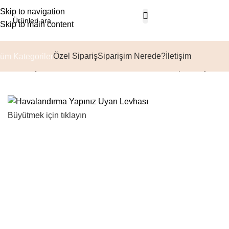
Skip to navigation
Skip to main content
Özel Sipariş
Siparişim Nerede?
İletişim
üm Kategoriler
Ana Sayfa
Emredici Levhalar
Havalandırma Yapınız Uyarı Le
Büyütmek için tıklayın