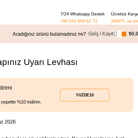
7/24 Whatsapp Destek
Ücretsiz Karg
+90 531 869 52 71
2000TL ve üs
Giriş / Kayıt
₺
0,
Aradığınız ürünü bulamadınız mı?
Ürünlere dön
pınız Uyarı Levhası
dirimi
YUZDE10
l sepette %10 indirim.
uz 2026