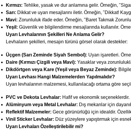
Kırmızı:
Tehlike, yasak ve dur anlamına gelir. Örneğin, "Siga
Sarı:
Dikkat ve uyarı mesajlarını iletir. Örneğin, "Dikkat! Ka
Mavi:
Zorunluluk ifade eder. Örneğin, "Baret Takmak Zorunlu
Yeşil:
Güvenlik ve bilgilendirme mesajlarında kullanılır. Örneğ
Uyarı Levhalarının Şekilleri Ne Anlama Gelir?
Levhaların şekilleri, mesajın türünü görsel olarak destekler:
Üçgen (Sarı Zeminde Siyah Sembol):
Uyarı işaretleri. Örn
Daire (Kırmızı Çizgili veya Mavi):
Yasaklar veya zorunlulukla
Dikdörtgen veya Kare (Yeşil veya Beyaz Zeminde):
Bilgil
Uyarı Levhası Hangi Malzemelerden Yapılmalıdır?
Uyarı levhalarının malzemesi, kullanılacağı ortama göre seçil
PVC ve Dekota Levhalar:
Hafif ve ekonomik seçeneklerdir. İ
Alüminyum veya Metal Levhalar:
Dış mekanlar için dayanık
Reflektif Malzemeler:
Gece görünürlüğü için idealdir. Özellikle
Vinil Sticker Levhalar:
Düz yüzeylere yapıştırmak için esnek 
Uyarı Levhaları Özelleştirilebilir mi?