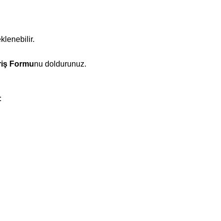
klenebilir.
riş Formu
nu doldurunuz.
: