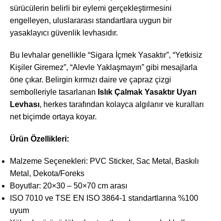
sürücülerin belirli bir eylemi gerçekleştirmesini
engelleyen, uluslararası standartlara uygun bir
yasaklayıcı güvenlik levhasıdır.
Bu levhalar genellikle “Sigara İçmek Yasaktır”, “Yetkisiz
Kişiler Giremez”, “Alevle Yaklaşmayın” gibi mesajlarla
öne çıkar. Belirgin kırmızı daire ve çapraz çizgi
sembolleriyle tasarlanan
Islık Çalmak Yasaktır Uyarı
Levhası
, herkes tarafından kolayca algılanır ve kuralları
net biçimde ortaya koyar.
Ürün Özellikleri:
Malzeme Seçenekleri: PVC Sticker, Sac Metal, Baskılı
Metal, Dekota/Foreks
Boyutlar: 20×30 – 50×70 cm arası
ISO 7010 ve TSE EN ISO 3864-1 standartlarına %100
uyum