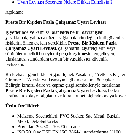
Uyarı Levhası Seçerken Nelere Dikkat Etmeliyim?
Açıklama
Preste Bir Kişiden Fazla Çalışamaz Uyarı Levhası
İş yerlerinde ve kamusal alanlarda belirli davranışları
yasaklamak, yalnızca düzen sağlamak için değil, ciddi güvenlik
risklerini önlemek için gereklidir.
Preste Bir Kişiden Fazla
Çalışamaz Uyarı Levhası
, çalışanların, ziyaretçilerin veya
sürücülerin belirli bir eylemi gerçekleştirmesini engelleyen,
uluslararası standartlara uygun bir yasaklayıcı güvenlik
levhasıdır.
Bu levhalar genellikle “Sigara İçmek Yasaktır”, “Yetkisiz Kişiler
Giremez”, “Alevle Yaklaşmayın” gibi mesajlarla öne çıkar.
Belirgin kırmızı daire ve çapraz çizgi sembolleriyle tasarlanan
Preste Bir Kişiden Fazla Çalışamaz Uyarı Levhası
, herkes
tarafından kolayca algılanır ve kuralları net biçimde ortaya koyar.
Ürün Özellikleri:
Malzeme Seçenekleri: PVC Sticker, Sac Metal, Baskılı
Metal, Dekota/Foreks
Boyutlar: 20×30 – 50×70 cm arası
ISO 7010 ve TSE EN ISO 3864-1 standartlarına %100