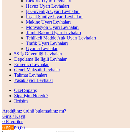
Elektrik Uyarı Levhaları
Havuz Uyarı Levhaları
İş Güvenliği Uyarı Levhaları
İnşaat Şantiye Uyarı Levhaları
Makine Uyarı Levhaları
Motivasyon Uyarı Levhaları
Tamir Bakım Uyarı Levhaları
Tehlikeli Madde Atık Uyarı Levhaları
Trafik Uyarı Levhaları
Uyarıcı Levhalar
5S İş Güvenliği Levhaları
Depolama İle İlgili Levhalar
Emredici Levhalar
Genel Maksatlı Levhalar
Talimat Levhaları
Yasaklayıcı Levhalar
Özel Sipariş
Siparişim Nerede?
İletişim
Aradığınız ürünü bulamadınız mı?
Giriş / Kayıt
0
Favoriler
0
öğe
₺
0,00