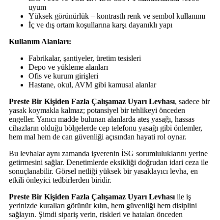
uyum
Yüksek görünürlük – kontrastlı renk ve sembol kullanımı
İç ve dış ortam koşullarına karşı dayanıklı yapı
Kullanım Alanları:
Fabrikalar, şantiyeler, üretim tesisleri
Depo ve yükleme alanları
Ofis ve kurum girişleri
Hastane, okul, AVM gibi kamusal alanlar
Preste Bir Kişiden Fazla Çalışamaz Uyarı Levhası
, sadece bir
yasak koymakla kalmaz; potansiyel bir tehlikeyi önceden
engeller. Yanıcı madde bulunan alanlarda ateş yasağı, hassas
cihazların olduğu bölgelerde cep telefonu yasağı gibi önlemler,
hem mal hem de can güvenliği açısından hayati rol oynar.
Bu levhalar aynı zamanda işverenin İSG sorumluluklarını yerine
getirmesini sağlar. Denetimlerde eksikliği doğrudan idari ceza ile
sonuçlanabilir. Görsel netliği yüksek bir yasaklayıcı levha, en
etkili önleyici tedbirlerden biridir.
Preste Bir Kişiden Fazla Çalışamaz Uyarı Levhası
ile iş
yerinizde kuralları görünür kılın, hem güvenliği hem disiplini
sağlayın. Şimdi sipariş verin, riskleri ve hataları önceden