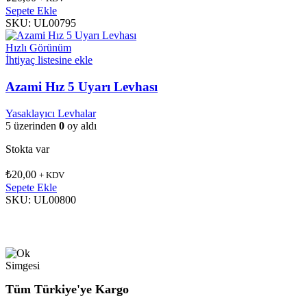
Sepete Ekle
SKU:
UL00795
Hızlı Görünüm
İhtiyaç listesine ekle
Azami Hız 5 Uyarı Levhası
Yasaklayıcı Levhalar
5 üzerinden
0
oy aldı
Stokta var
₺
20,00
+ KDV
Sepete Ekle
SKU:
UL00800
Tüm Türkiye'ye Kargo