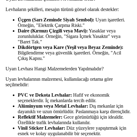
Levhaların şekilleri, mesajın türünü görsel olarak destekler:
Üçgen (Sarı Zeminde Siyah Sembol):
Uyarı işaretleri.
Örneğin, "Elektrik Çarpma Riski."
Daire (Kırmızı Çizgili veya Mavi):
Yasaklar veya
zorunluluklar. Örneğin, "Sigara İçmek Yasaktır" veya
"Baret Tak."
Dikdörtgen veya Kare (Yeşil veya Beyaz Zeminde):
Bilgilendirme veya güvenlik işaretleri. Örneğin, "Acil
Çıkış Kapısı."
Uyarı Levhası Hangi Malzemelerden Yapılmalıdır?
Uyarı levhalarının malzemesi, kullanılacağı ortama göre
seçilmelidir:
PVC ve Dekota Levhalar:
Hafif ve ekonomik
seçeneklerdir. İç mekanlarda tercih edilir.
Alüminyum veya Metal Levhalar:
Dış mekanlar için
dayanıklı ve uzun ömürlüdür. Paslanmaya karşı dirençlidir.
Reflektif Malzemeler:
Gece görünürlüğü için idealdir.
Özellikle trafik levhalarında kullanılır.
Vinil Sticker Levhalar:
Düz yüzeylere yapıştırmak için
esnek ve kolay uygulanabilir bir seçenektir.