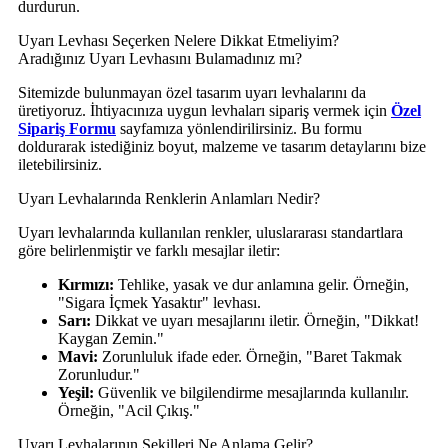
durdurun.
Uyarı Levhası Seçerken Nelere Dikkat Etmeliyim?
Aradığınız Uyarı Levhasını Bulamadınız mı?
Sitemizde bulunmayan özel tasarım uyarı levhalarını da
üretiyoruz. İhtiyacınıza uygun levhaları sipariş vermek için
Özel
Sipariş Formu
sayfamıza yönlendirilirsiniz. Bu formu
doldurarak istediğiniz boyut, malzeme ve tasarım detaylarını bize
iletebilirsiniz.
Uyarı Levhalarında Renklerin Anlamları Nedir?
Uyarı levhalarında kullanılan renkler, uluslararası standartlara
göre belirlenmiştir ve farklı mesajlar iletir:
Kırmızı:
Tehlike, yasak ve dur anlamına gelir. Örneğin,
"Sigara İçmek Yasaktır" levhası.
Sarı:
Dikkat ve uyarı mesajlarını iletir. Örneğin, "Dikkat!
Kaygan Zemin."
Mavi:
Zorunluluk ifade eder. Örneğin, "Baret Takmak
Zorunludur."
Yeşil:
Güvenlik ve bilgilendirme mesajlarında kullanılır.
Örneğin, "Acil Çıkış."
Uyarı Levhalarının Şekilleri Ne Anlama Gelir?