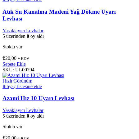
Atık Su Kanalına Madeni Yağ Dökme Uyarı
Levhası
Yasaklayıcı Levhalar
5 üzerinden
0
oy aldı
Stokta var
₺
20,00
+ KDV
Sepete Ekle
SKU:
UL00794
Hızlı Görünüm
İhtiyaç listesine ekle
Azami Hız 10 Uyarı Levhası
Yasaklayıcı Levhalar
5 üzerinden
0
oy aldı
Stokta var
₺
20,00
+ KDV