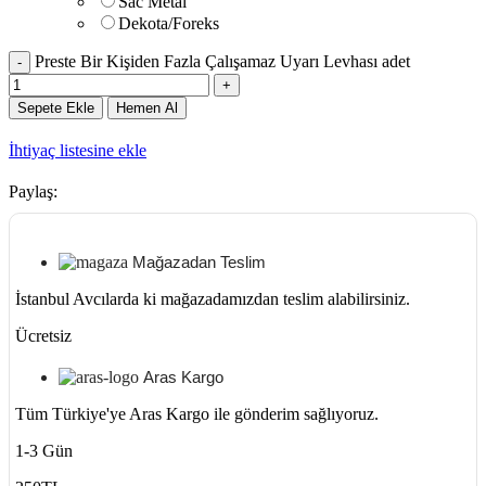
Sac Metal
Dekota/Foreks
Preste Bir Kişiden Fazla Çalışamaz Uyarı Levhası adet
Sepete Ekle
Hemen Al
İhtiyaç listesine ekle
Paylaş:
Mağazadan Teslim
İstanbul Avcılarda ki mağazadamızdan teslim alabilirsiniz.
Ücretsiz
Aras Kargo
Tüm Türkiye'ye Aras Kargo ile gönderim sağlıyoruz.
1-3 Gün