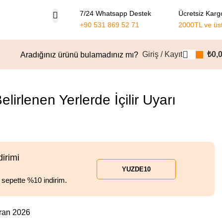
7/24 Whatsapp Destek
Ücretsiz Karg
+90 531 869 52 71
2000TL ve üs
Giriş / Kayıt
₺
0,
Aradığınız ürünü bulamadınız mı?
Ürünlere dön
irlenen Yerlerde İçilir Uyarı
dirimi
YUZDE10
l sepette %10 indirim.
ran 2026