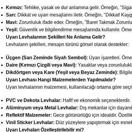
Kırmızı:
Tehlike, yasak ve dur anlamına gelir. Örneğin, "Siga
Sarı:
Dikkat ve uyarı mesajlarını iletir. Örneğin, "Dikkat! Ka
Mavi:
Zorunluluk ifade eder. Örneğin, "Baret Takmak Zorunlu
Yeşil:
Güvenlik ve bilgilendirme mesajlarında kullanılır. Örneğ
Uyarı Levhalarının Şekilleri Ne Anlama Gelir?
Levhaların şekilleri, mesajın türünü görsel olarak destekler:
Üçgen (Sarı Zeminde Siyah Sembol):
Uyarı işaretleri. Örn
Daire (Kırmızı Çizgili veya Mavi):
Yasaklar veya zorunlulukla
Dikdörtgen veya Kare (Yeşil veya Beyaz Zeminde):
Bilgil
Uyarı Levhası Hangi Malzemelerden Yapılmalıdır?
Uyarı levhalarının malzemesi, kullanılacağı ortama göre seçil
PVC ve Dekota Levhalar:
Hafif ve ekonomik seçeneklerdir. İ
Alüminyum veya Metal Levhalar:
Dış mekanlar için dayanık
Reflektif Malzemeler:
Gece görünürlüğü için idealdir. Özellikle
Vinil Sticker Levhalar:
Düz yüzeylere yapıştırmak için esnek 
Uyarı Levhaları Özelleştirilebilir mi?