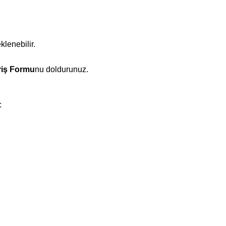
klenebilir.
riş Formu
nu doldurunuz.
: