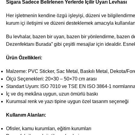
Sigara Sadece Belirlenen Yerlerde İçilir Uyarı Levhası
Her işletmenin kendine özgü işleyişi, düzeni ve bilgilendirme 
kurum içi iletişimi ve düzeni desteklemek amacıyla kullanılan
Bu levhalar, bazen bir uyarı, bazen bir yönlendirme, bazen de
Dezenfektanı Burada” gibi çeşitli mesajlar için idealdir. Esne
Ürün Özellikleri:
Malzeme: PVC Sticker, Sac Metal, Baskılı Metal, Dekota/For
Ölçü Seçenekleri: 20×30 – 50×70 cm arası
Standart Uyum: ISO 7010 ve TSE EN ISO 3864-1 normların
İç ve dış mekâna uygun, uzun ömürlü baskı
Kurumsal renk ve yazı tipine uygun özel tasarım seçeneği
Kullanım Alanları:
Ofisler, kamu kurumları, eğitim kurumları