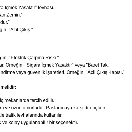
ra İçmek Yasaktır" levhası.
ygan Zemin."
dur."
in, "Acil Çıkış."
eğin, "Elektrik Çarpma Riski."
r. Örneğin, "Sigara İçmek Yasaktır" veya "Baret Tak."
endirme veya güvenlik işaretleri. Örneğin, "Acil Çıkış Kapısı."
melidir:
ç mekanlarda tercih edilir.
lı ve uzun ömürlüdür. Paslanmaya karşı dirençlidir.
 trafik levhalarında kullanılır.
ve kolay uygulanabilir bir seçenektir.