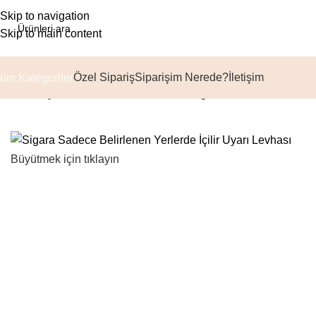
Skip to navigation
Skip to main content
Özel Sipariş
Siparişim Nerede?
İletişim
üm Kategoriler
Ana Sayfa
Genel Maksatlı Levhalar
Sigara Sadece Belirlenen 
Büyütmek için tıklayın