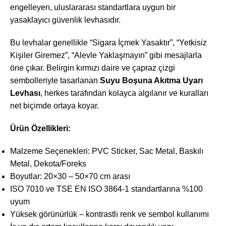
engelleyen, uluslararası standartlara uygun bir
yasaklayıcı güvenlik levhasıdır.
Bu levhalar genellikle “Sigara İçmek Yasaktır”, “Yetkisiz
Kişiler Giremez”, “Alevle Yaklaşmayın” gibi mesajlarla
öne çıkar. Belirgin kırmızı daire ve çapraz çizgi
sembolleriyle tasarlanan
Suyu Boşuna Akıtma Uyarı
Levhası
, herkes tarafından kolayca algılanır ve kuralları
net biçimde ortaya koyar.
Ürün Özellikleri:
Malzeme Seçenekleri: PVC Sticker, Sac Metal, Baskılı
Metal, Dekota/Foreks
Boyutlar: 20×30 – 50×70 cm arası
ISO 7010 ve TSE EN ISO 3864-1 standartlarına %100
uyum
Yüksek görünürlük – kontrastlı renk ve sembol kullanımı