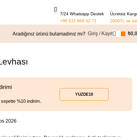
7/24 Whatsapp Destek
Ücretsiz Karg
+90 531 869 52 71
2000TL ve üs
Giriş / Kayıt
₺
0,
Aradığınız ürünü bulamadınız mı?
Ürünlere dön
 Levhası
dirimi
YUZDE10
l sepette %10 indirim.
tos 2026