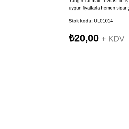
Yangın Talimatı Levhası ile iş 
uygun fiyatlarla hemen sipariş
Stok kodu:
UL01014
₺
20,00
+ KDV