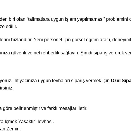
den biri olan “talimatlara uygun işlem yapılmaması” problemini o
e edilir.
ini hızlandırır. Yeni personel için görsel eğitim aracı, deneyimli ç
ınıza güvenli ve net rehberlik sağlayın. Şimdi sipariş vererek verim
yoruz. İhtiyacınıza uygun levhaları sipariş vermek için
Özel Sip
rsiniz.
göre belirlenmiştir ve farklı mesajlar iletir:
ra İçmek Yasaktır" levhası.
ygan Zemin."