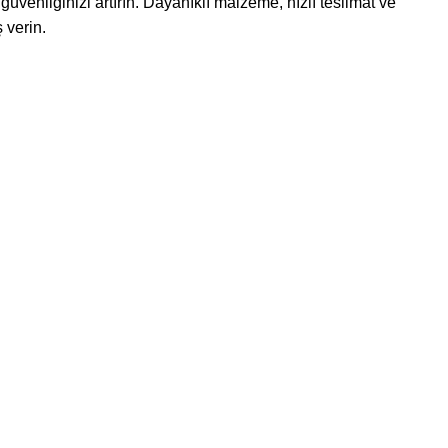
güvenliğinizi artırın. Dayanıklı malzeme, hızlı teslimat ve
 verin.