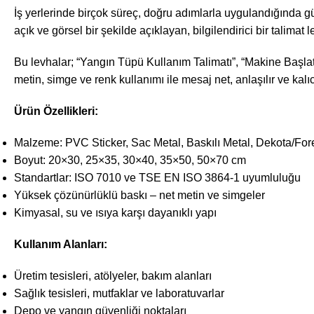
İş yerlerinde birçok süreç, doğru adımlarla uygulandığında gü
açık ve görsel bir şekilde açıklayan, bilgilendirici bir talimat l
Bu levhalar; “Yangın Tüpü Kullanım Talimatı”, “Makine Başlatm
metin, simge ve renk kullanımı ile mesaj net, anlaşılır ve kalıc
Ürün Özellikleri:
Malzeme: PVC Sticker, Sac Metal, Baskılı Metal, Dekota/For
Boyut: 20×30, 25×35, 30×40, 35×50, 50×70 cm
Standartlar: ISO 7010 ve TSE EN ISO 3864-1 uyumluluğu
Yüksek çözünürlüklü baskı – net metin ve simgeler
Kimyasal, su ve ısıya karşı dayanıklı yapı
Kullanım Alanları:
Üretim tesisleri, atölyeler, bakım alanları
Sağlık tesisleri, mutfaklar ve laboratuvarlar
Depo ve yangın güvenliği noktaları