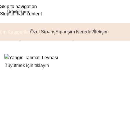
Skip to navigation
Skip to main content
Özel Sipariş
Siparişim Nerede?
İletişim
üm Kategoriler
Ana Sayfa
Talimat Levhaları
Yangın Talimatı Levhası
Büyütmek için tıklayın