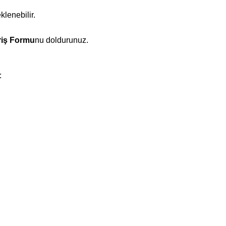
klenebilir.
riş Formu
nu doldurunuz.
: