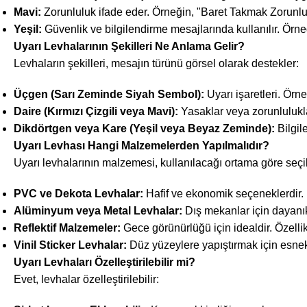
Mavi:
Zorunluluk ifade eder. Örneğin, "Baret Takmak Zorunlu
Yeşil:
Güvenlik ve bilgilendirme mesajlarında kullanılır. Örneğ
Uyarı Levhalarının Şekilleri Ne Anlama Gelir?
Levhaların şekilleri, mesajın türünü görsel olarak destekler:
Üçgen (Sarı Zeminde Siyah Sembol):
Uyarı işaretleri. Örn
Daire (Kırmızı Çizgili veya Mavi):
Yasaklar veya zorunlulukla
Dikdörtgen veya Kare (Yeşil veya Beyaz Zeminde):
Bilgil
Uyarı Levhası Hangi Malzemelerden Yapılmalıdır?
Uyarı levhalarının malzemesi, kullanılacağı ortama göre seçil
PVC ve Dekota Levhalar:
Hafif ve ekonomik seçeneklerdir. İ
Alüminyum veya Metal Levhalar:
Dış mekanlar için dayanık
Reflektif Malzemeler:
Gece görünürlüğü için idealdir. Özellikle
Vinil Sticker Levhalar:
Düz yüzeylere yapıştırmak için esnek 
Uyarı Levhaları Özelleştirilebilir mi?
Evet, levhalar özelleştirilebilir: