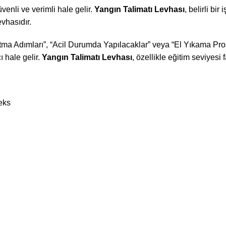
venli ve verimli hale gelir.
Yangın Talimatı Levhası
, belirli bi
evhasıdır.
a Adımları”, “Acil Durumda Yapılacaklar” veya “El Yıkama Prosedü
ı hale gelir.
Yangın Talimatı Levhası
, özellikle eğitim seviyesi f
eks