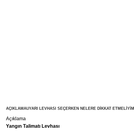
AÇIKLAMA
UYARI LEVHASI SEÇERKEN NELERE DIKKAT ETMELIYI
Açıklama
Yangın Talimatı Levhası