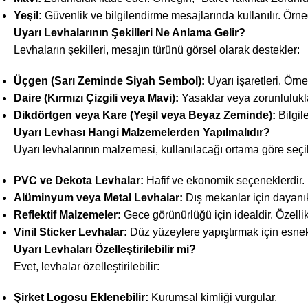
Yeşil:
Güvenlik ve bilgilendirme mesajlarında kullanılır. Örneğ
Uyarı Levhalarının Şekilleri Ne Anlama Gelir?
Levhaların şekilleri, mesajın türünü görsel olarak destekler:
Üçgen (Sarı Zeminde Siyah Sembol):
Uyarı işaretleri. Örn
Daire (Kırmızı Çizgili veya Mavi):
Yasaklar veya zorunlulukla
Dikdörtgen veya Kare (Yeşil veya Beyaz Zeminde):
Bilgil
Uyarı Levhası Hangi Malzemelerden Yapılmalıdır?
Uyarı levhalarının malzemesi, kullanılacağı ortama göre seçil
PVC ve Dekota Levhalar:
Hafif ve ekonomik seçeneklerdir. İ
Alüminyum veya Metal Levhalar:
Dış mekanlar için dayanık
Reflektif Malzemeler:
Gece görünürlüğü için idealdir. Özellikle
Vinil Sticker Levhalar:
Düz yüzeylere yapıştırmak için esnek 
Uyarı Levhaları Özelleştirilebilir mi?
Evet, levhalar özelleştirilebilir:
Şirket Logosu Eklenebilir:
Kurumsal kimliği vurgular.