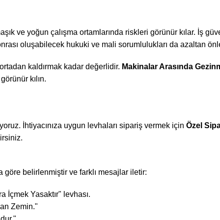
maşık ve yoğun çalışma ortamlarında riskleri görünür kılar. İş gü
onrası oluşabilecek hukuki ve mali sorumlulukları da azaltan önley
 ortadan kaldırmak kadar değerlidir.
Makinalar Arasında Gezin
görünür kılın.
yoruz. İhtiyacınıza uygun levhaları sipariş vermek için
Özel Sip
rsiniz.
göre belirlenmiştir ve farklı mesajlar iletir:
ra İçmek Yasaktır" levhası.
ygan Zemin."
dur."