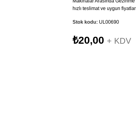
Makinalar Arasında Gezinme Uy
hızlı teslimat ve uygun fiyatla
Stok kodu:
UL00690
₺
20,00
+ KDV