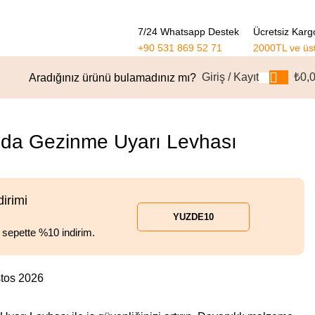
7/24 Whatsapp Destek
Ücretsiz Karg
+90 531 869 52 71
2000TL ve üs
Giriş / Kayıt
₺
0,
Aradığınız ürünü bulamadınız mı?
Ürünlere dön
nda Gezinme Uyarı Levhası
dirimi
YUZDE10
l sepette %10 indirim.
stos 2026