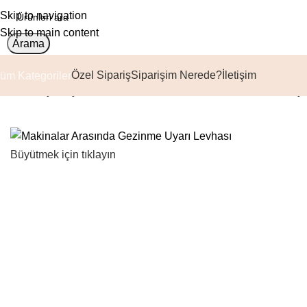
Skip to navigation
Skip to main content
Arama
Özel Sipariş
Siparişim Nerede?
İletişim
üm Kategoriler
Ana Sayfa
Uyarıcı Levhalar
Makinalar Arasında Gezinme Uya
Büyütmek için tıklayın