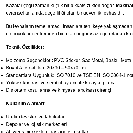
Kazalar çoğu zaman küçük bir dikkatsizlikten doğar.
Makinal
evrensel anlamda geçerliliği olan bir güvenlik levhasıdır.
Bu levhaların temel amacı, insanlara tehlikeye yaklaşmadan ön
en büyük nedenlerinden biri olan öngörüsüzlüğü ortadan kaldır
Teknik Özellikler:
Malzeme Seçenekleri: PVC Sticker, Sac Metal, Baskılı Metal
Boyut Alternatifleri: 20×30 – 50×70 cm
Standartlara Uygunluk: ISO 7010 ve TSE EN ISO 3864-1 norml
Yüksek kontrast ve sembol uyumu ile kolay algılama
Dış ortam koşullarına ve kimyasallara karşı dirençli
Kullanım Alanları:
Üretim tesisleri ve fabrikalar
Depolar ve lojistik merkezleri
Alışveriş merkezleri, hastaneler, okullar