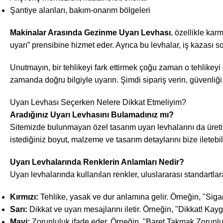
Şantiye alanları, bakım-onarım bölgeleri
Makinalar Arasında Gezinme Uyarı Levhası
, özellikle kar
uyarı” prensibine hizmet eder. Ayrıca bu levhalar, iş kazası s
Unutmayın, bir tehlikeyi fark ettirmek çoğu zaman o tehlikeyi
zamanda doğru bilgiyle uyarın. Şimdi sipariş verin, güvenliği 
Uyarı Levhası Seçerken Nelere Dikkat Etmeliyim?
Aradığınız Uyarı Levhasını Bulamadınız mı?
Sitemizde bulunmayan özel tasarım uyarı levhalarını da üreti
istediğiniz boyut, malzeme ve tasarım detaylarını bize iletebili
Uyarı Levhalarında Renklerin Anlamları Nedir?
Uyarı levhalarında kullanılan renkler, uluslararası standartlara 
Kırmızı:
Tehlike, yasak ve dur anlamına gelir. Örneğin, "Siga
Sarı:
Dikkat ve uyarı mesajlarını iletir. Örneğin, "Dikkat! Ka
Mavi:
Zorunluluk ifade eder. Örneğin, "Baret Takmak Zorunlu