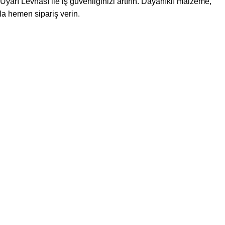
arı Levhası ile iş güvenliğinizi artırın. Dayanıklı malzeme,
rla hemen sipariş verin.