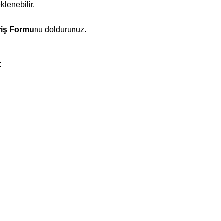
klenebilir.
riş Formu
nu doldurunuz.
: